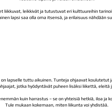
t liikkuvat, leikkivät ja tutustuvat eri kulttuureihin tarino
ainen lapsi saa olla oma itsensä, ja erilaisuus nähdään 
 on lapselle tuttu aikuinen. Tunteja ohjaavat koulutetut
jaajat, jotka hyödyntävät puheen lisäksi liikettä, eleitä 
emmän kuin harrastus – se on yhteisiä hetkiä, iloa ja k
Tule mukaan kokemaan, miten liikunta voi yhdistää.