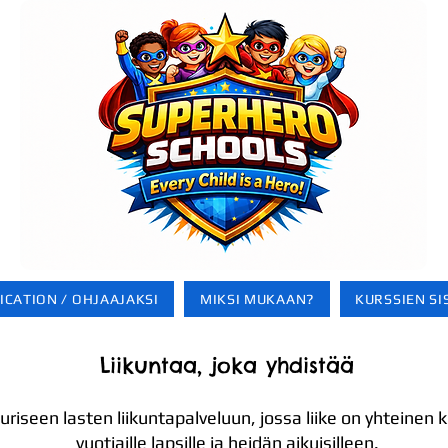
ICATION / OHJAAJAKSI
MIKSI MUKAAN?
KURSSIEN SI
Liikuntaa, joka yhdistää
iseen lasten liikuntapalveluun, jossa liike on yhteinen k
vuotiaille lapsille ja heidän aikuisilleen.