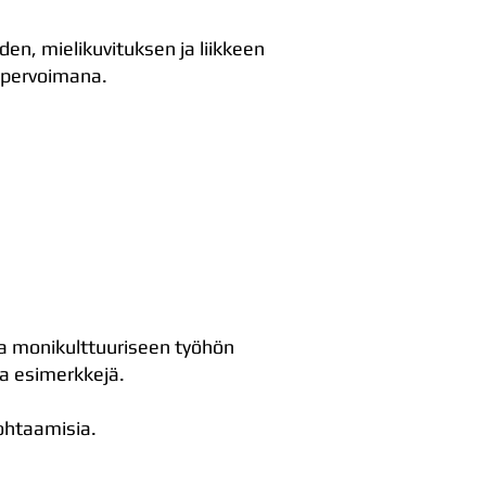
iden, mielikuvituksen ja liikkeen
supervoimana.
 ja monikulttuuriseen työhön
ja esimerkkejä.
ohtaamisia.