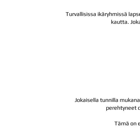
Turvallisissa ikäryhmissä lapse
kautta. Jok
Jokaisella tunnilla mukana
perehtyneet oh
Tämä on en