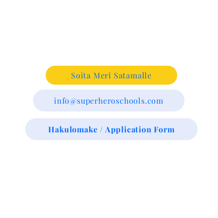
Soita Meri Satamalle
info@superheroschools.com
Hakulomake / Application Form