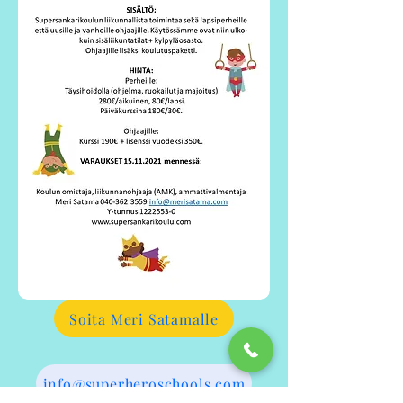
Soita Meri Satamalle
info@superheroschools.com